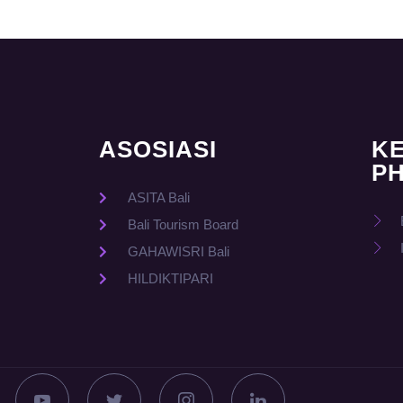
ASOSIASI
K
PH
ASITA Bali
Bali Tourism Board
GAHAWISRI Bali
HILDIKTIPARI