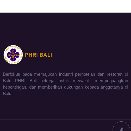
Berfokus pada memajukan industri perhotelan dan restoran di
Bali. PHRI Bali bekerja untuk mewakili, memperjuangkan
kepentingan, dan memberikan dukungan kepada anggotanya di
Bali.