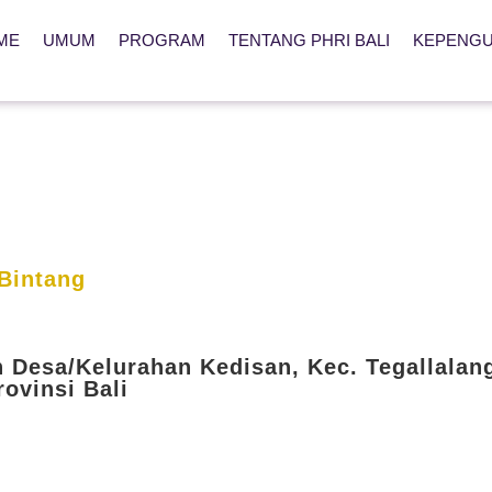
ME
UMUM
PROGRAM
TENTANG PHRI BALI
KEPENG
Bintang
n Desa/Kelurahan Kedisan, Kec. Tegallalan
rovinsi Bali