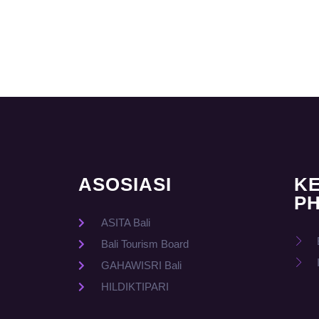
ASOSIASI
K
PH
ASITA Bali
Bali Tourism Board
GAHAWISRI Bali
HILDIKTIPARI