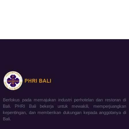
Berfokus pada memajukan industri perhotelan dan restoran di
Bali. PHRI Bali bekerja untuk mewakili, memperjuangkan
kepentingan, dan memberikan dukungan kepada anggotanya di
Bali.