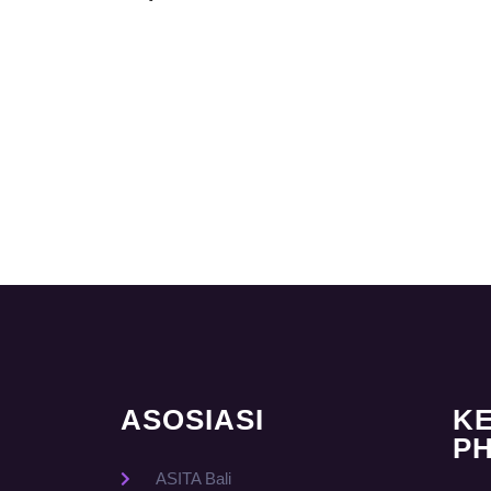
ASOSIASI
K
PH
ASITA Bali