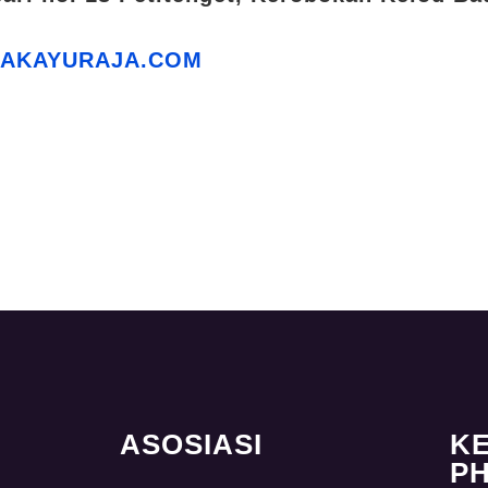
LAKAYURAJA.COM
ASOSIASI
K
PH