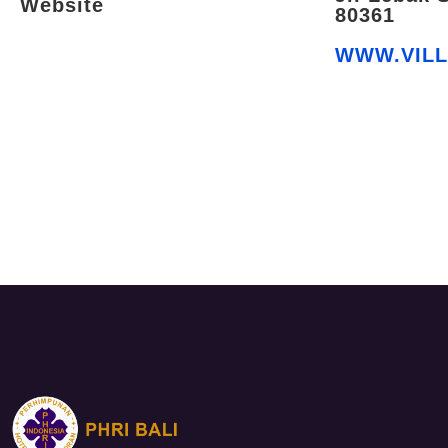
Website
80361
WWW.VIL