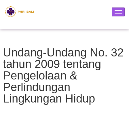
Undang-Undang No. 32
tahun 2009 tentang
Pengelolaan &
Perlindungan
Lingkungan Hidup