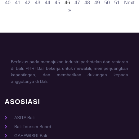
40
41
42
43
44
45
46
47
48
49
50
51
Next
»
Berfokus pada memajukan industri perhotelan dan restoran
di Bali. PHRI Bali bekerja untuk mewakili, memperjuangkan
kepentingan, dan memberikan dukungan kepada
anggotanya di Bali.
ASOSIASI
ASITA Bali
Bali Tourism Board
GAHAWISRI Bali