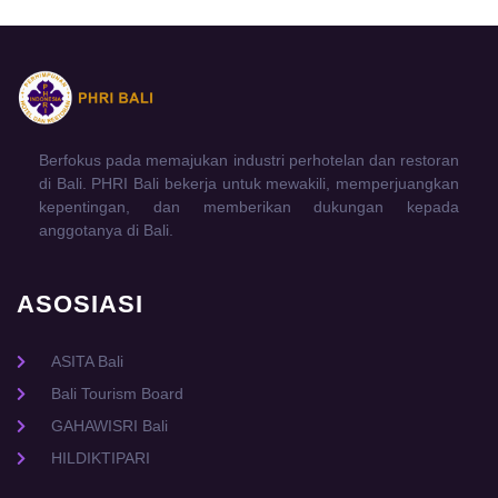
Berfokus pada memajukan industri perhotelan dan restoran
di Bali. PHRI Bali bekerja untuk mewakili, memperjuangkan
kepentingan, dan memberikan dukungan kepada
anggotanya di Bali.
ASOSIASI
ASITA Bali
Bali Tourism Board
GAHAWISRI Bali
HILDIKTIPARI