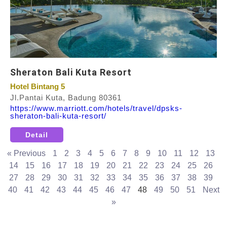
Sheraton Bali Kuta Resort
Hotel Bintang 5
Jl.Pantai Kuta, Badung 80361
https://www.marriott.com/hotels/travel/dpsks-
sheraton-bali-kuta-resort/
Detail
« Previous
1
2
3
4
5
6
7
8
9
10
11
12
13
14
15
16
17
18
19
20
21
22
23
24
25
26
27
28
29
30
31
32
33
34
35
36
37
38
39
40
41
42
43
44
45
46
47
48
49
50
51
Next
»