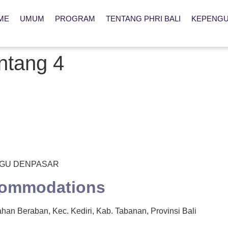
ME
UMUM
PROGRAM
TENTANG PHRI BALI
KEPENG
ntang 4
ANGU DENPASAR
commodations
han Beraban, Kec. Kediri, Kab. Tabanan, Provinsi Bali