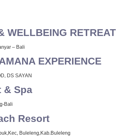
 & WELLBEING RETREAT
nyar – Bali
RAMANA EXPERIENCE
D, DS SAYAN
t & Spa
g-Bali
ach Resort
buk,Kec, Buleleng,Kab.Buleleng