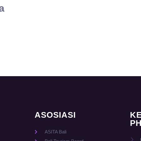
a
ASOSIASI
K
PH
ASITA Bali